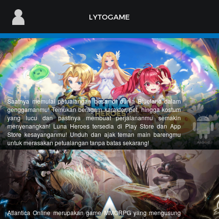
LYTOGAME
LYTOGAME
My Account
Daftar Baru
PC
Games
Saatnya memulai petualangan besar di dunia Blueland dalam
genggamanmu! Temukan beragam karakter, pet, hingga kostum
yang lucu dan pastinya membuat perjalananmu semakin
menyenangkan! Luna Heroes tersedia di Play Store dan App
Store kesayanganmu! Unduh dan ajak teman main barengmu
Mobile
untuk merasakan petualangan tanpa batas sekarang!
Games
Berita
Atlantica Online merupakan game MMORPG yang mengusung
Support