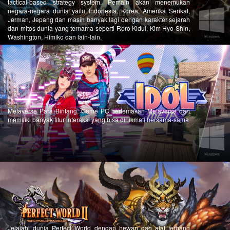
tactical-based strategy system. Pemain akan menemukan
negara-negara dunia yaitu Indonesia, Korea, Amerika Serikat,
Jerman, Jepang dan masih banyak lagi dengan karakter sejarah
dan mitos dunia yang ternama seperti Roro Kidul, Kim Hyo-Shin,
Washington, Himiko dan lain-lain.
Metaverse Para Bintang, Game PC bertemakan Metaverse dan
memiliki banyak fitur interaksi yang bisa dinikmati bersama-sama
Jelajahi dunia Perfect World dengan hewan dan alat terbang